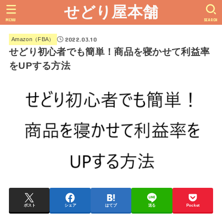
せどり屋本舗
MENU
SEARCH
2022.03.10
Amazon（FBA）
せどり初心者でも簡単！商品を寝かせて利益率
をUPする方法
ポスト
シェア
はてブ
送る
Pocket