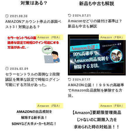
2024.07.21
2021.08.30
Amazonせどりの値付け基準は？
AMAZONアカウント停止の原因ベ
新品も中古も解説
スト3！対策はある？
Amazon（FBA）
Amazon（FBA）
2026.03.09
セラーセントラルの面倒な２段階
2024.07.17
認証を簡単な設定で時短ログイン
可能にする方法があった。
AMAZON公認！！９９％の高確率
でAmazon出品規制を解除する方
法。
Amazon（FBA）
Amazon（FBA）