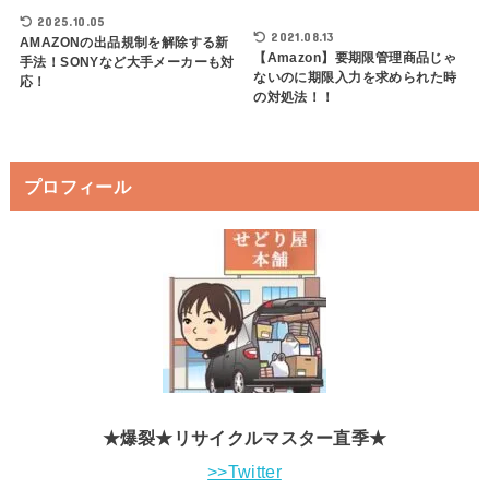
2025.10.05
2021.08.13
AMAZONの出品規制を解除する新
【Amazon】要期限管理商品じゃ
手法！SONYなど大手メーカーも対
ないのに期限入力を求められた時
応！
の対処法！！
プロフィール
★爆裂★リサイクルマスター直季★
>>Twitter