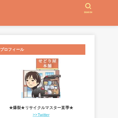
SEARCH
プロフィール
★爆裂★リサイクルマスター直季★
>>Twitter