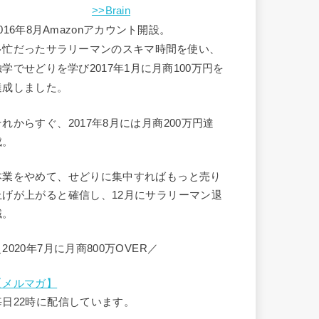
>>Brain
016年8月Amazonアカウント開設。
多忙だったサラリーマンのスキマ時間を使い、
独学でせどりを学び2017年1月に月商100万円を
達成しました。
それからすぐ、2017年8月には月商200万円達
成。
本業をやめて、せどりに集中すればもっと売り
上げが上がると確信し、12月にサラリーマン退
職。
2020年7月に月商800万OVER／
【メルマガ】
毎日22時に配信しています。