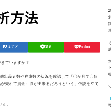
2
はてブ
送る
Pocket
できていますか？
必ず他出品者数や在庫数の状況を確認して「〇か月で〇個
品が売れて資金回収が出来るだろうという」仮説を立て
＼
せん。