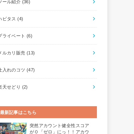
ツール紹介
(36)
ハピタス
(4)
プライベート
(6)
メルカリ販売
(13)
仕入れのコツ
(47)
楽天せどり
(2)
最新記事はこちら
突然アカウント健全性スコア
が０「ゼロ」にっ！！アカウ